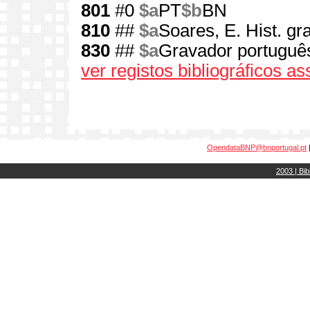
801
#0
$a
PT
$b
BN
810
##
$a
Soares, E. Hist. gr
830
##
$a
Gravador portuguê
ver registos bibliográficos a
OpendataBNP@bnportugal.pt
2003 | Bib