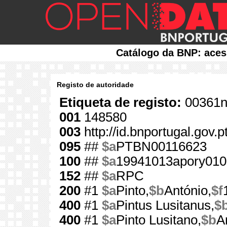
Catálogo da BNP: aces
Registo de autoridade
Etiqueta de registo:
00361n
001
148580
003
http://id.bnportugal.gov.
095
##
$a
PTBN00116623
100
##
$a
19941013apory010
152
##
$a
RPC
200
#1
$a
Pinto,
$b
António,
$f
400
#1
$a
Pintus Lusitanus,
$
400
#1
$a
Pinto Lusitano,
$b
A