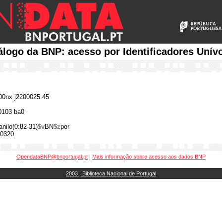
álogo da BNP: acesso por Identificadores Unív
0nx j2200025 45
0103 ba0
anilo(0:82-31)
$v
BN
$z
por
0320
OpendataBNP@bnportugal.pt
|
Mais informação sobre acesso aos dados BNP
2003 | Biblioteca Nacional de Portugal