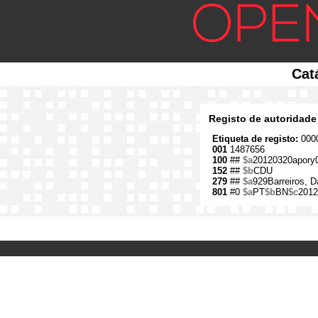
Cat
Registo de autoridade
Etiqueta de registo:
0000
001
1487656
100
##
$a
20120320apory
152
##
$b
CDU
279
##
$a
929Barreiros, D
801
#0
$a
PT
$b
BN
$c
2012