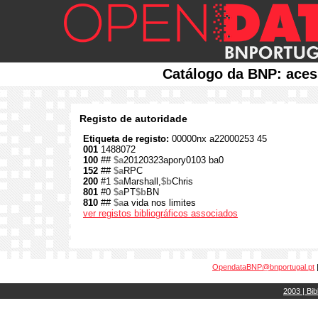
Catálogo da BNP: aces
Registo de autoridade
Etiqueta de registo:
00000nx a22000253 45
001
1488072
100
##
$a
20120323apory0103 ba0
152
##
$a
RPC
200
#1
$a
Marshall,
$b
Chris
801
#0
$a
PT
$b
BN
810
##
$a
a vida nos limites
ver registos bibliográficos associados
OpendataBNP@bnportugal.pt
2003 | Bib