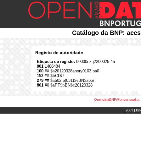
Catálogo da BNP: aces
Registo de autoridade
Etiqueta de registo:
00000nx j2200025 45
001
1488484
100
##
$a
20120328apory0103 ba0
152
##
$b
CDU
279
##
$a
502.5(031)
$v
BN
$z
por
801
#0
$a
PT
$b
BN
$c
20120328
OpendataBNP@bnportugal.pt
2003 | Bib