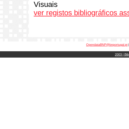
Visuais
ver registos bibliográficos a
OpendataBNP@bnportugal.pt
2003 | Bib