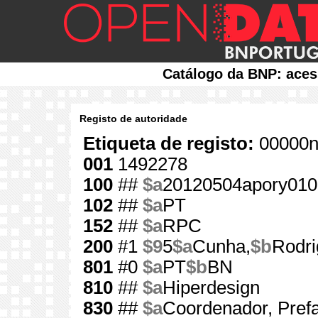
Catálogo da BNP: aces
Registo de autoridade
Etiqueta de registo:
00000n
001
1492278
100
##
$a
20120504apory010
102
##
$a
PT
152
##
$a
RPC
200
#1
$9
5
$a
Cunha,
$b
Rodri
801
#0
$a
PT
$b
BN
810
##
$a
Hiperdesign
830
##
$a
Coordenador, Prefac