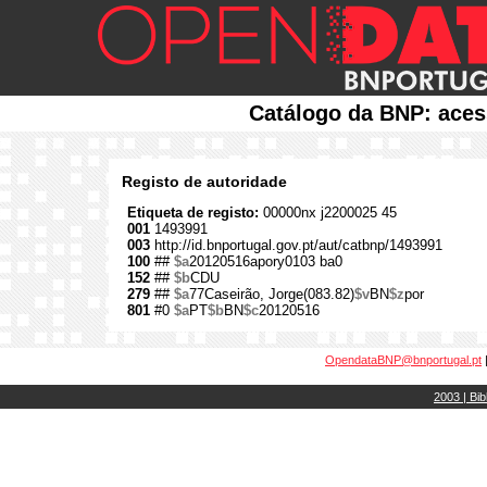
Catálogo da BNP: aces
Registo de autoridade
Etiqueta de registo:
00000nx j2200025 45
001
1493991
003
http://id.bnportugal.gov.pt/aut/catbnp/1493991
100
##
$a
20120516apory0103 ba0
152
##
$b
CDU
279
##
$a
77Caseirão, Jorge(083.82)
$v
BN
$z
por
801
#0
$a
PT
$b
BN
$c
20120516
OpendataBNP@bnportugal.pt
2003 | Bib