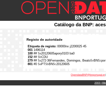
Catálogo da BNP: aces
Registo de autoridade
Etiqueta de registo:
00000nx j2200025 45
001
1496114
100
##
$a
20120605apory0103 ba0
152
##
$b
CDU
279
##
$a
272-36Fernandes, Domingos, Beato
$v
BN
$z
por
801
#0
$a
PT
$b
BN
$c
20120605
OpendataBNP@bnportugal.pt
2003 | Bib