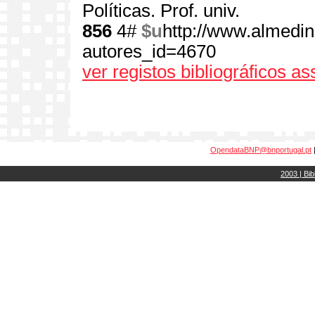
Políticas. Prof. univ.
856
4#
$u
http://www.almedin
autores_id=4670
ver registos bibliográficos a
OpendataBNP@bnportugal.pt
2003 | Bib