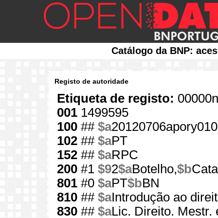
Catálogo da BNP: aces
Registo de autoridade
Etiqueta de registo:
00000n
001
1499595
100
##
$a
20120706apory010
102
##
$a
PT
152
##
$a
RPC
200
#1
$9
2
$a
Botelho,
$b
Cata
801
#0
$a
PT
$b
BN
810
##
$a
Introdução ao direi
830
##
$a
Lic. Direito. Mestr.