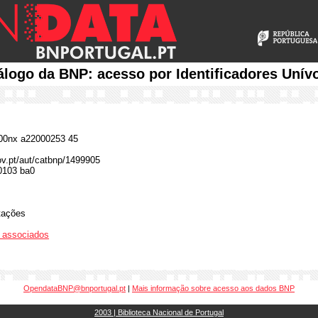
álogo da BNP: acesso por Identificadores Unív
0nx a22000253 45
gov.pt/aut/catbnp/1499905
0103 ba0
tações
os associados
OpendataBNP@bnportugal.pt
|
Mais informação sobre acesso aos dados BNP
2003 | Biblioteca Nacional de Portugal