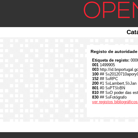
Cat
Registo de autoridade
Etiqueta de registo:
0000
001
1499905
003
http://id.bnportugal.
100
##
$a
20120710apory
152
##
$a
RPC
200
#1
$a
Lambert,
$b
Jan
801
#0
$a
PT
$b
BN
810
##
$a
O poder das es
830
##
$a
Fotógrafo
ver registos bibliográfic