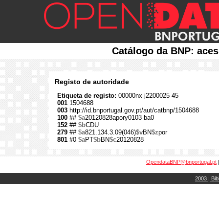
Catálogo da BNP: aces
Registo de autoridade
Etiqueta de registo:
00000nx j2200025 45
001
1504688
003
http://id.bnportugal.gov.pt/aut/catbnp/1504688
100
##
$a
20120828apory0103 ba0
152
##
$b
CDU
279
##
$a
821.134.3.09(046)
$v
BN
$z
por
801
#0
$a
PT
$b
BN
$c
20120828
OpendataBNP@bnportugal.pt
2003 | Bib