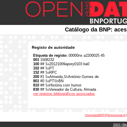
Catálogo da BNP: aces
Registo de autoridade
Etiqueta de registo:
00000nx a2200025 45
001
1508232
100
##
$a
20121009apory0103 ba0
102
##
$a
PT
152
##
$a
RPC
200
#1
$a
Almeida,
$b
António Gomes de
801
#0
$a
PT
$b
BN
810
##
$a
História com humor
830
##
$a
Vereador da Cultura, Almada
ver registos bibliográficos associados
OpendataBNP@bnportugal.pt
2003 | Bib