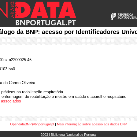
álogo da BNP: acesso por Identificadores Unív
0nx a2200025 45
0103 ba0
a do Carmo Oliveira
ráticas na reabilitação respiratória
 enfermagem de reabilitação e mestre em saúde e aparelho respiratório
os associados
OpendataBNP@bnportugal.pt
|
Mais informação sobre acesso aos dados BNP
2003 | Biblioteca Nacional de Portugal