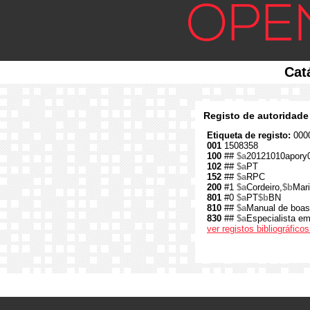
Cat
Registo de autoridade
Etiqueta de registo:
0000
001
1508358
100
##
$a
20121010apory
102
##
$a
PT
152
##
$a
RPC
200
#1
$a
Cordeiro,
$b
Mari
801
#0
$a
PT
$b
BN
810
##
$a
Manual de boas p
830
##
$a
Especialista em
ver registos bibliográfic