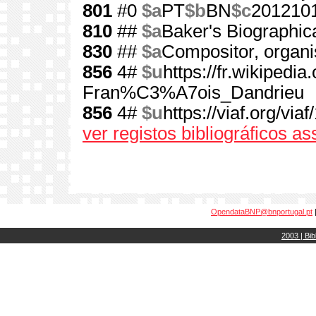
801
#0
$a
PT
$b
BN
$c
201210
810
##
$a
Baker's Biographica
830
##
$a
Compositor, organi
856
4#
$u
https://fr.wikipedia
Fran%C3%A7ois_Dandrieu
856
4#
$u
https://viaf.org/via
ver registos bibliográficos a
OpendataBNP@bnportugal.pt
2003 | Bib