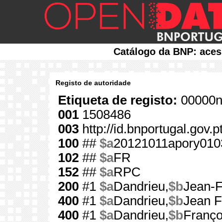
Catálogo da BNP: aces
Registo de autoridade
Etiqueta de registo:
00000n
001
1508486
003
http://id.bnportugal.gov.
100
##
$a
20121011apory010
102
##
$a
FR
152
##
$a
RPC
200
#1
$a
Dandrieu,
$b
Jean-F
400
#1
$a
Dandrieu,
$b
Jean F
400
#1
$a
Dandrieu,
$b
Franço