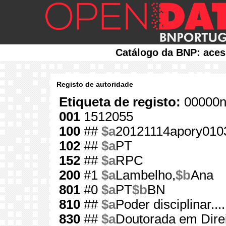
Catálogo da BNP: aces
Registo de autoridade
Etiqueta de registo:
00000n
001
1512055
100
##
$a
20121114apory010
102
##
$a
PT
152
##
$a
RPC
200
#1
$a
Lambelho,
$b
Ana
801
#0
$a
PT
$b
BN
810
##
$a
Poder disciplinar....
830
##
$a
Doutorada em Direi