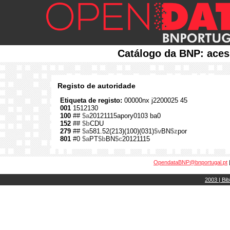
Catálogo da BNP: aces
Registo de autoridade
Etiqueta de registo:
00000nx j2200025 45
001
1512130
100
##
$a
20121115apory0103 ba0
152
##
$b
CDU
279
##
$a
581.52(213)(100)(031)
$v
BN
$z
por
801
#0
$a
PT
$b
BN
$c
20121115
OpendataBNP@bnportugal.pt
2003 | Bib