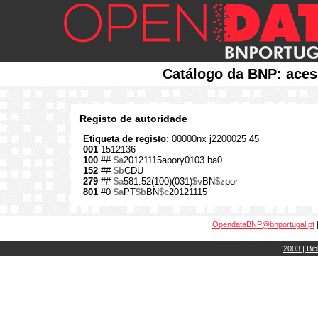
Catálogo da BNP: aces
Registo de autoridade
Etiqueta de registo:
00000nx j2200025 45
001
1512136
100
##
$a
20121115apory0103 ba0
152
##
$b
CDU
279
##
$a
581.52(100)(031)
$v
BN
$z
por
801
#0
$a
PT
$b
BN
$c
20121115
OpendataBNP@bnportugal.pt
2003 | Bib