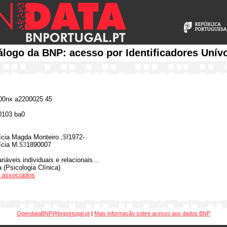
álogo da BNP: acesso por Identificadores Unív
0nx a2200025 45
0103 ba0
ícia Magda Monteiro ,
$f
1972-
ícia M.
$3
1890007
riáveis individuais e relacionais...
 (Psicologia Clínica)
os associados
OpendataBNP@bnportugal.pt
|
Mais informação sobre acesso aos dados BNP