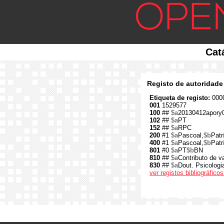
Cat
Registo de autoridade
Etiqueta de registo:
0000
001
1529577
100
##
$a
20130412apory
102
##
$a
PT
152
##
$a
RPC
200
#1
$a
Pascoal,
$b
Patr
400
#1
$a
Pascoal,
$b
Patr
801
#0
$a
PT
$b
BN
810
##
$a
Contributo de va
830
##
$a
Dout. Psicologia
ver registos bibliográfic