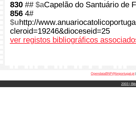
830
##
$a
Capelão do Santuário de 
856
4#
$u
http://www.anuariocatolicoportug
cleroid=19246&dioceseid=25
ver registos bibliográficos associado
OpendataBNP@bnportugal.pt
2003 | Bib