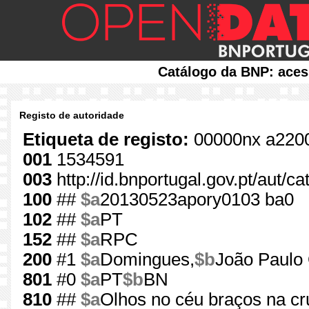
Catálogo da BNP: aces
Registo de autoridade
Etiqueta de registo:
00000nx a220
001
1534591
003
http://id.bnportugal.gov.pt/aut/
100
##
$a
20130523apory0103 ba0
102
##
$a
PT
152
##
$a
RPC
200
#1
$a
Domingues,
$b
João Paulo
801
#0
$a
PT
$b
BN
810
##
$a
Olhos no céu braços na cr