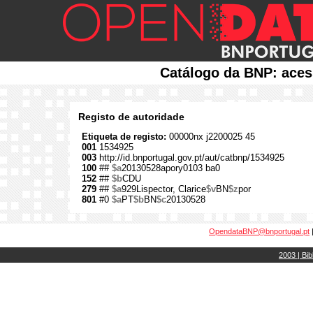
Catálogo da BNP: aces
Registo de autoridade
Etiqueta de registo:
00000nx j2200025 45
001
1534925
003
http://id.bnportugal.gov.pt/aut/catbnp/1534925
100
##
$a
20130528apory0103 ba0
152
##
$b
CDU
279
##
$a
929Lispector, Clarice
$v
BN
$z
por
801
#0
$a
PT
$b
BN
$c
20130528
OpendataBNP@bnportugal.pt
2003 | Bib