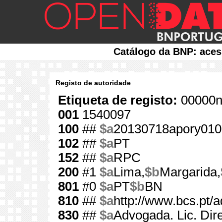
Catálogo da BNP: aces
Registo de autoridade
Etiqueta de registo:
00000n
001
1540097
100
##
$a
20130718apory010
102
##
$a
PT
152
##
$a
RPC
200
#1
$a
Lima,
$b
Margarida,
801
#0
$a
PT
$b
BN
810
##
$a
http://www.bcs.pt
830
##
$a
Advogada. Lic. Dir