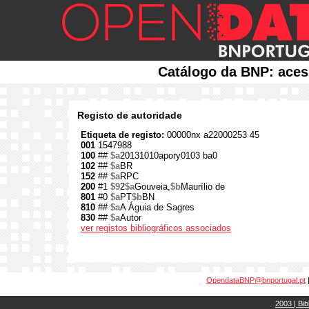
Catálogo da BNP: aces
Registo de autoridade
Etiqueta de registo:
00000nx a22000253 45
001
1547988
100
##
$a
20131010apory0103 ba0
102
##
$a
BR
152
##
$a
RPC
200
#1
$9
2
$a
Gouveia,
$b
Maurílio de
801
#0
$a
PT
$b
BN
810
##
$a
A Águia de Sagres
830
##
$a
Autor
ver registos bibliográficos associados
OpendataBNP@bnportugal.pt
2003 | Bib