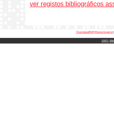
ver registos bibliográficos a
OpendataBNP@bnportugal.pt
2003 | Bib