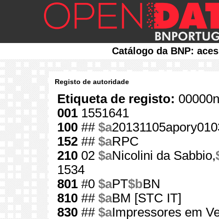
Catálogo da BNP: aces
Registo de autoridade
Etiqueta de registo:
00000n
001
1551641
100
##
$a
20131105apory010
152
##
$a
RPC
210
02
$a
Nicolini da Sabbio,
1534
801
#0
$a
PT
$b
BN
810
##
$a
BM [STC IT]
830
##
$a
Impressores em V