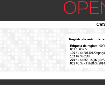
Cat
Registo de autoridade
Etiqueta de registo:
0000
001
1560277
100
##
$a
20140120apory
152
##
$b
CDU
279
##
$a
556.18(469)
$v
B
801
#0
$a
PT
$b
BN
$c
2014