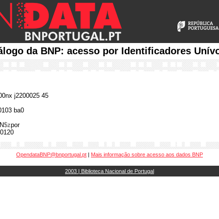
álogo da BNP: acesso por Identificadores Unív
0nx j2200025 45
0103 ba0
N
$z
por
0120
OpendataBNP@bnportugal.pt
|
Mais informação sobre acesso aos dados BNP
2003 | Biblioteca Nacional de Portugal