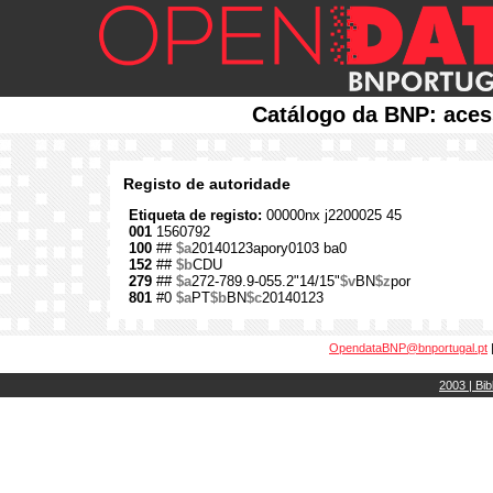
Catálogo da BNP: aces
Registo de autoridade
Etiqueta de registo:
00000nx j2200025 45
001
1560792
100
##
$a
20140123apory0103 ba0
152
##
$b
CDU
279
##
$a
272-789.9-055.2"14/15"
$v
BN
$z
por
801
#0
$a
PT
$b
BN
$c
20140123
OpendataBNP@bnportugal.pt
2003 | Bib