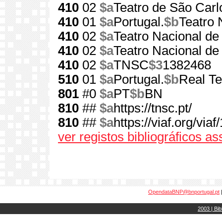
410
02
$a
Teatro de São Carl
410
01
$a
Portugal.
$b
Teatro 
410
02
$a
Teatro Nacional de
410
02
$a
Teatro Nacional de
410
02
$a
TNSC
$3
1382468
510
01
$a
Portugal.
$b
Real Te
801
#0
$a
PT
$b
BN
810
##
$a
https://tnsc.pt/
810
##
$a
https://viaf.org/via
ver registos bibliográficos a
OpendataBNP@bnportugal.pt
2003 | Bib