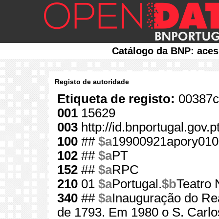
Catálogo da BNP: aces
Registo de autoridade
Etiqueta de registo:
00387c
001
15629
003
http://id.bnportugal.gov.
100
##
$a
19900921apory010
102
##
$a
PT
152
##
$a
RPC
210
01
$a
Portugal.
$b
Teatro 
340
##
$a
Inauguração do Rea
de 1793. Em 1980 o S. Carl