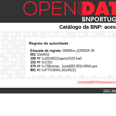
Catálogo da BNP: aces
Registo de autoridade
Etiqueta de registo:
00000nx j2200025 45
001
1564552
100
##
$a
20140221apory0103 ba0
152
##
$b
CDU
279
##
$a
75Barrias, José(083.82)
$v
BN
$z
por
801
#0
$a
PT
$b
BN
$c
20140221
OpendataBNP@bnportugal.pt
2003 | Bib