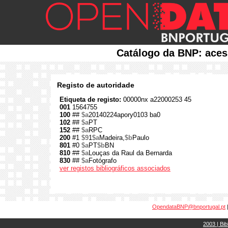
Catálogo da BNP: aces
Registo de autoridade
Etiqueta de registo:
00000nx a22000253 45
001
1564755
100
##
$a
20140224apory0103 ba0
102
##
$a
PT
152
##
$a
RPC
200
#1
$9
1
$a
Madeira,
$b
Paulo
801
#0
$a
PT
$b
BN
810
##
$a
Louças da Raul da Bernarda
830
##
$a
Fotógrafo
ver registos bibliográficos associados
OpendataBNP@bnportugal.pt
2003 | Bib