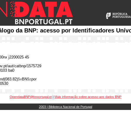
álogo da BNP: acesso por Identificadores Unív
0nx j2200025 45
gov.pt/aut/catbnp/1575729
0103 ba0
nd(083.82)
$v
BN
$z
por
0530
OpendataBNP@bnportugal.pt
|
Mais informação sobre acesso aos dados BNP
2003 | Biblioteca Nacional de Portugal