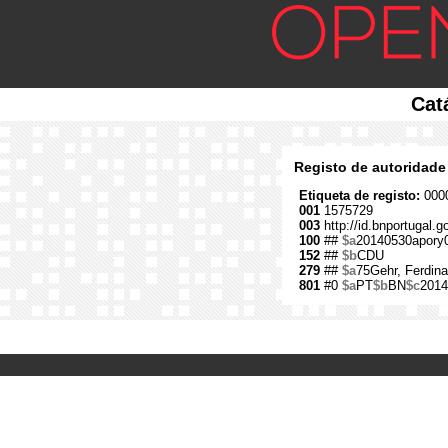
Cat
Registo de autoridade
Etiqueta de registo:
0000
001
1575729
003
http://id.bnportugal.
100
##
$a
20140530apory
152
##
$b
CDU
279
##
$a
75Gehr, Ferdina
801
#0
$a
PT
$b
BN
$c
2014