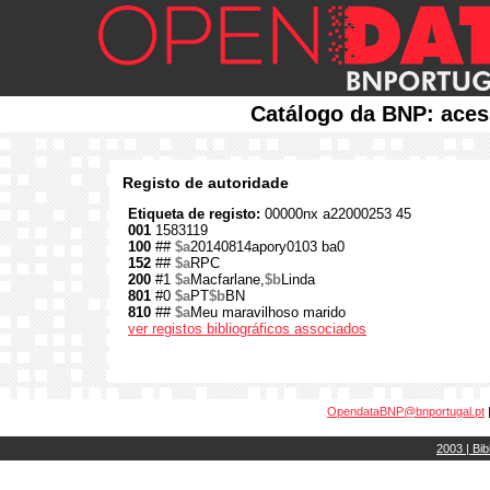
Catálogo da BNP: aces
Registo de autoridade
Etiqueta de registo:
00000nx a22000253 45
001
1583119
100
##
$a
20140814apory0103 ba0
152
##
$a
RPC
200
#1
$a
Macfarlane,
$b
Linda
801
#0
$a
PT
$b
BN
810
##
$a
Meu maravilhoso marido
ver registos bibliográficos associados
OpendataBNP@bnportugal.pt
2003 | Bib