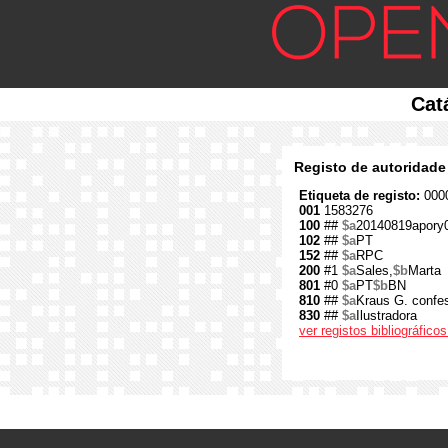
Cat
Registo de autoridade
Etiqueta de registo:
0000
001
1583276
100
##
$a
20140819apory
102
##
$a
PT
152
##
$a
RPC
200
#1
$a
Sales,
$b
Marta
801
#0
$a
PT
$b
BN
810
##
$a
Kraus G. confes
830
##
$a
Ilustradora
ver registos bibliográfic