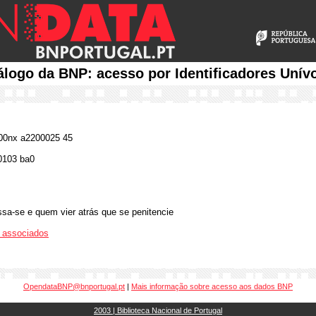
álogo da BNP: acesso por Identificadores Unív
0nx a2200025 45
0103 ba0
sa-se e quem vier atrás que se penitencie
os associados
OpendataBNP@bnportugal.pt
|
Mais informação sobre acesso aos dados BNP
2003 | Biblioteca Nacional de Portugal