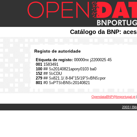
Catálogo da BNP: aces
Registo de autoridade
Etiqueta de registo:
00000nx j2200025 45
001
1583491
100
##
$a
20140821apory0103 ba0
152
##
$b
CDU
279
##
$a
821.1/.8-84"15/19"
$v
BN
$z
por
801
#0
$a
PT
$b
BN
$c
20140821
OpendataBNP@bnportugal.pt
2003 | Bib