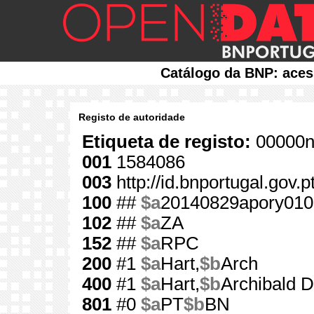
Catálogo da BNP: aces
Registo de autoridade
Etiqueta de registo:
00000n
001
1584086
003
http://id.bnportugal.gov.
100
##
$a
20140829apory010
102
##
$a
ZA
152
##
$a
RPC
200
#1
$a
Hart,
$b
Arch
400
#1
$a
Hart,
$b
Archibald D
801
#0
$a
PT
$b
BN