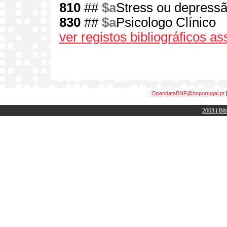
810
##
$a
Stress ou depress
830
##
$a
Psicologo Clínico
ver registos bibliográficos a
OpendataBNP@bnportugal.pt
2003 | Bib