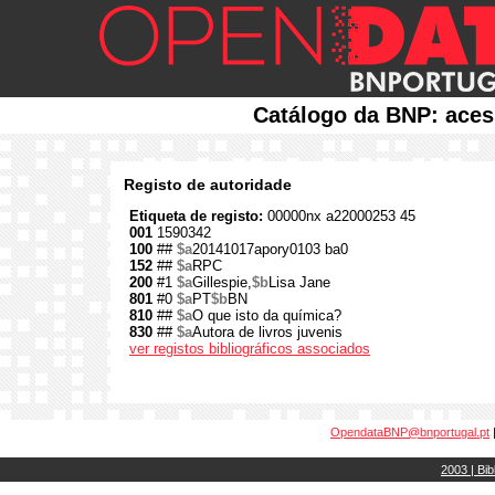
Catálogo da BNP: aces
Registo de autoridade
Etiqueta de registo:
00000nx a22000253 45
001
1590342
100
##
$a
20141017apory0103 ba0
152
##
$a
RPC
200
#1
$a
Gillespie,
$b
Lisa Jane
801
#0
$a
PT
$b
BN
810
##
$a
O que isto da química?
830
##
$a
Autora de livros juvenis
ver registos bibliográficos associados
OpendataBNP@bnportugal.pt
2003 | Bib