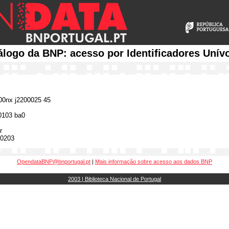
álogo da BNP: acesso por Identificadores Unív
0nx j2200025 45
0103 ba0
r
0203
OpendataBNP@bnportugal.pt
|
Mais informação sobre acesso aos dados BNP
2003 | Biblioteca Nacional de Portugal