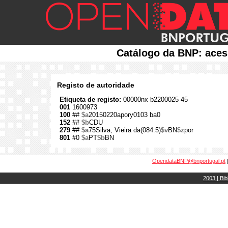
Catálogo da BNP: aces
Registo de autoridade
Etiqueta de registo:
00000nx b2200025 45
001
1600973
100
##
$a
20150220apory0103 ba0
152
##
$b
CDU
279
##
$a
75Silva, Vieira da(084.5)
$v
BN
$z
por
801
#0
$a
PT
$b
BN
OpendataBNP@bnportugal.pt
2003 | Bib