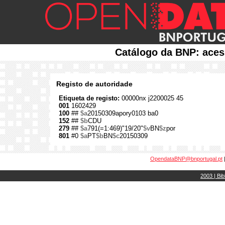
Catálogo da BNP: aces
Registo de autoridade
Etiqueta de registo:
00000nx j2200025 45
001
1602429
100
##
$a
20150309apory0103 ba0
152
##
$b
CDU
279
##
$a
791(=1:469)"19/20"
$v
BN
$z
por
801
#0
$a
PT
$b
BN
$c
20150309
OpendataBNP@bnportugal.pt
2003 | Bib