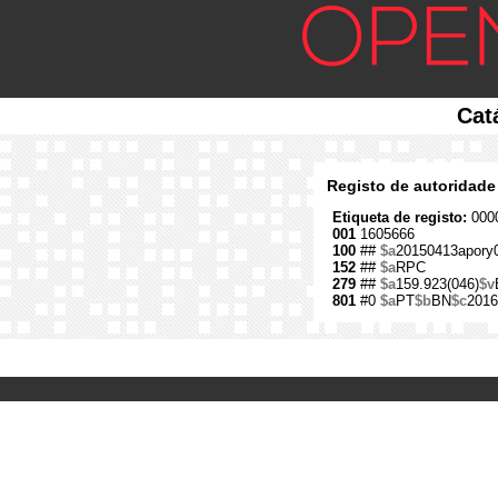
Cat
Registo de autoridade
Etiqueta de registo:
0000
001
1605666
100
##
$a
20150413apory
152
##
$a
RPC
279
##
$a
159.923(046)
$v
801
#0
$a
PT
$b
BN
$c
2016