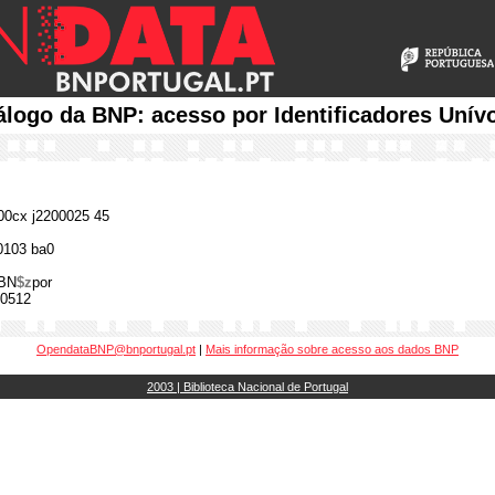
álogo da BNP: acesso por Identificadores Unív
0cx j2200025 45
0103 ba0
BN
$z
por
0512
OpendataBNP@bnportugal.pt
|
Mais informação sobre acesso aos dados BNP
2003 | Biblioteca Nacional de Portugal