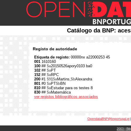
Catálogo da BNP: aces
Registo de autoridade
Etiqueta de registo:
00000nx a22000253 45
001
1610160
100
##
$a
20150526apory0103 ba0
102
##
$a
PT
152
##
$a
RPC
200
#1
$9
1
$a
Martins,
$b
Alexandra
801
#0
$a
PT
$b
BN
810
##
$a
Estudar para os testes 8
830
##
$a
Matemática
ver registos bibliográficos associados
OpendataBNP@bnportugal.pt
2003 | Bib