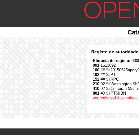
Cat
Registo de autoridade
Etiqueta de registo:
0000
001
1613092
100
##
$a
20150625apory
102
##
$a
PT
152
##
$a
RPC
210
02
$a
Washington.
$b
410
02
$a
Corcoran Muse
801
#0
$a
PT
$b
BN
ver registos bibliográfic