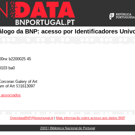
álogo da BNP: acesso por Identificadores Unív
0nx b2200025 45
0103 ba0
Corcoran Galery of Art
um of Art
$3
1613097
os associados
OpendataBNP@bnportugal.pt
|
Mais informação sobre acesso aos dados BNP
2003 | Biblioteca Nacional de Portugal