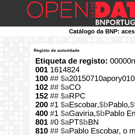
Catálogo da BNP: aces
Registo de autoridade
Etiqueta de registo:
00000n
001
1614824
100
##
$a
20150710apory010
102
##
$a
CO
152
##
$a
RPC
200
#1
$a
Escobar,
$b
Pablo,
$
400
#1
$a
Gaviria,
$b
Pablo Em
801
#0
$a
PT
$b
BN
810
##
$a
Pablo Escobar, o m