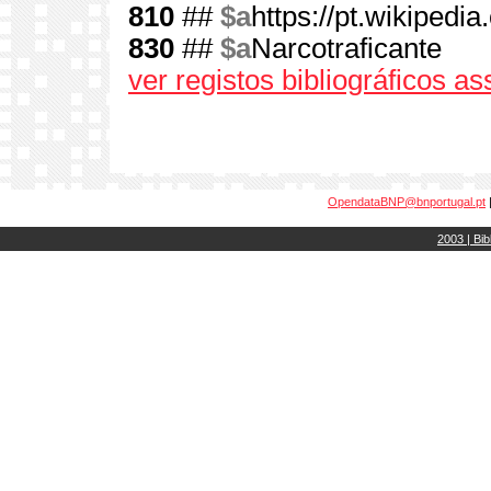
810
##
$a
https://pt.wikipedi
830
##
$a
Narcotraficante
ver registos bibliográficos a
OpendataBNP@bnportugal.pt
2003 | Bib