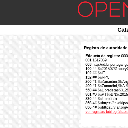
Cat
Registo de autoridade
Etiqueta de registo:
0000
001
1617069
003
http://id.bnportugal.
100
##
$a
20150731apory
102
##
$a
IT
152
##
$a
RPC
200
#1
$a
Zanardini,
$b
Ang
400
#1
$a
Zanardini,
$b
A.
$
550
##
$a
Libretistas
$3
12
801
#0
$a
PT
$b
BN
$c
2015
830
##
$a
Libretista
856
4#
$u
https://it.wikip
856
4#
$u
https://viaf.org
ver registos bibliográfic