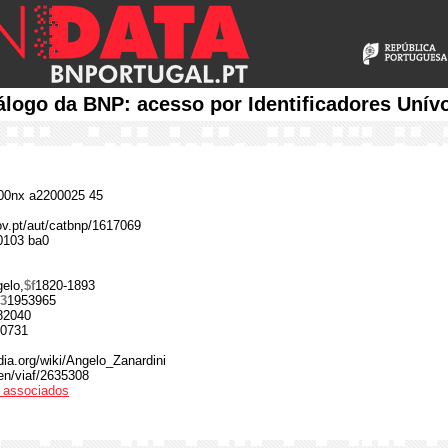
álogo da BNP: acesso por Identificadores Unív
0nx a2200025 45
gov.pt/aut/catbnp/1617069
0103 ba0
elo,
$f
1820-1893
3
1953965
82040
0731
edia.org/wiki/Angelo_Zanardini
/en/viaf/2635308
os associados