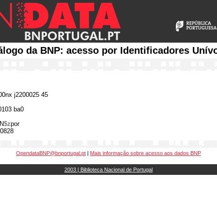
álogo da BNP: acesso por Identificadores Unív
0nx j2200025 45
0103 ba0
N
$z
por
0828
OpendataBNP@bnportugal.pt
|
Mais informação sobre acesso aos dados BNP
2003 | Biblioteca Nacional de Portugal