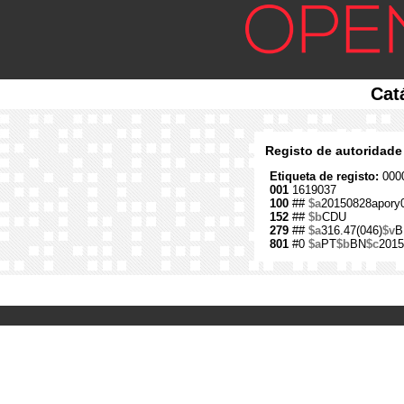
Cat
Registo de autoridade
Etiqueta de registo:
0000
001
1619037
100
##
$a
20150828apory
152
##
$b
CDU
279
##
$a
316.47(046)
$v
B
801
#0
$a
PT
$b
BN
$c
2015