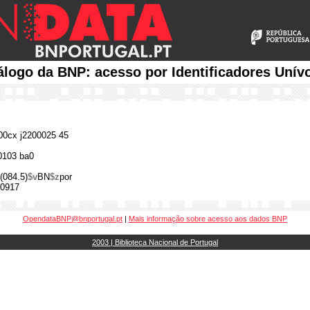
álogo da BNP: acesso por Identificadores Unív
0cx j2200025 45
0103 ba0
(084.5)
$v
BN
$z
por
0917
OpendataBNP@bnportugal.pt
|
Mais informação sobre acesso aos dados BNP
2003 | Biblioteca Nacional de Portugal