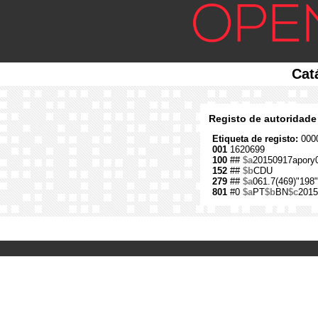
Cat
Registo de autoridade
Etiqueta de registo:
0000
001
1620699
100
##
$a
20150917apory
152
##
$b
CDU
279
##
$a
061.7(469)"198"
801
#0
$a
PT
$b
BN
$c
2015