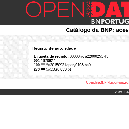
Catálogo da BNP: aces
Registo de autoridade
Etiqueta de registo:
00000nx a22000253 45
001
1620927
100
##
$a
20150921apory0103 ba0
279
##
$a
330(0.053.6)
OpendataBNP@bnportugal.pt
2003 | Bib