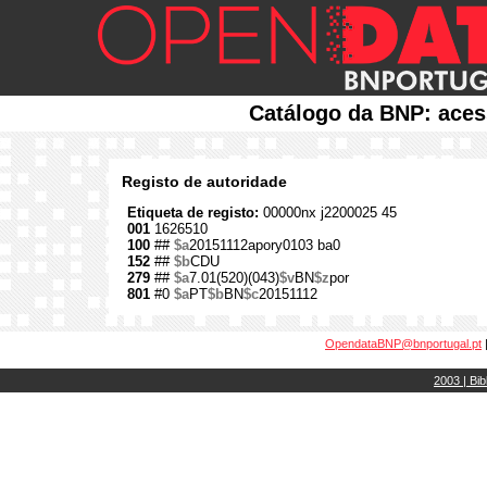
Catálogo da BNP: aces
Registo de autoridade
Etiqueta de registo:
00000nx j2200025 45
001
1626510
100
##
$a
20151112apory0103 ba0
152
##
$b
CDU
279
##
$a
7.01(520)(043)
$v
BN
$z
por
801
#0
$a
PT
$b
BN
$c
20151112
OpendataBNP@bnportugal.pt
2003 | Bib