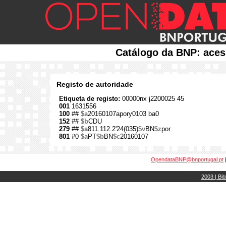
Catálogo da BNP: aces
Registo de autoridade
Etiqueta de registo:
00000nx j2200025 45
001
1631556
100
##
$a
20160107apory0103 ba0
152
##
$b
CDU
279
##
$a
811.112.2'24(035)
$v
BN
$z
por
801
#0
$a
PT
$b
BN
$c
20160107
OpendataBNP@bnportugal.pt
2003 | Bib