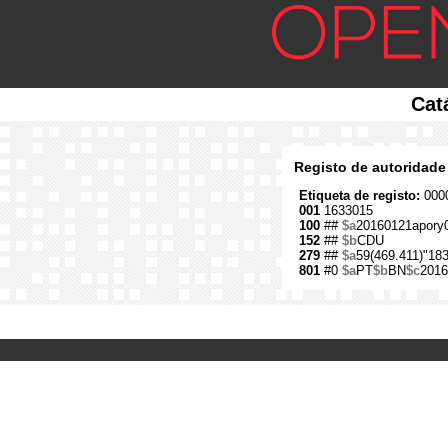
Cat
Registo de autoridade
Etiqueta de registo:
0000
001
1633015
100
##
$a
20160121apory
152
##
$b
CDU
279
##
$a
59(469.411)"183
801
#0
$a
PT
$b
BN
$c
2016