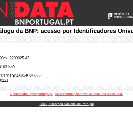
álogo da BNP: acesso por Identificadores Unív
0nx j2200025 45
0103 ba0
7/1911"(043)
$v
BN
$z
por
0121
OpendataBNP@bnportugal.pt
|
Mais informação sobre acesso aos dados BNP
2003 | Biblioteca Nacional de Portugal