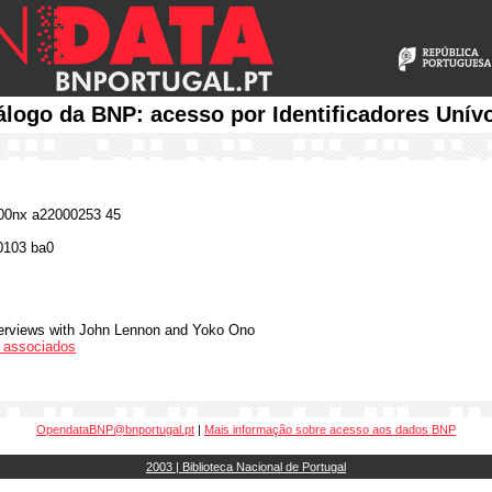
álogo da BNP: acesso por Identificadores Unív
0nx a22000253 45
0103 ba0
terviews with John Lennon and Yoko Ono
os associados
OpendataBNP@bnportugal.pt
|
Mais informação sobre acesso aos dados BNP
2003 | Biblioteca Nacional de Portugal