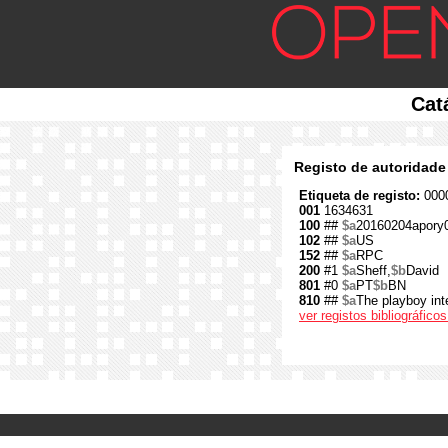
Cat
Registo de autoridade
Etiqueta de registo:
0000
001
1634631
100
##
$a
20160204apory
102
##
$a
US
152
##
$a
RPC
200
#1
$a
Sheff,
$b
David
801
#0
$a
PT
$b
BN
810
##
$a
The playboy in
ver registos bibliográfic