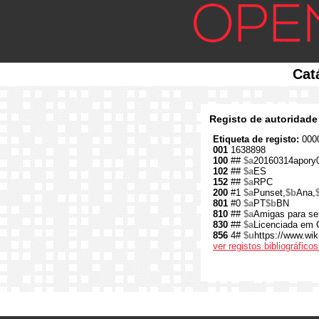
Cat
Registo de autoridade
Etiqueta de registo:
0000
001
1638898
100
##
$a
20160314apory
102
##
$a
ES
152
##
$a
RPC
200
#1
$a
Punset,
$b
Ana,
801
#0
$a
PT
$b
BN
810
##
$a
Amigas para s
830
##
$a
Licenciada em 
856
4#
$u
https://www.wik
ver registos bibliográfic