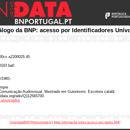
álogo da BNP: acesso por Identificadores Unív
0cx a2200025 45
0103 ba0
$f
1981-
empre
Comunicação Audiovisual. Mestrado em Guionismo. Escritora catalã.
idata.org/wiki/Q112565700
os associados
OpendataBNP@bnportugal.pt
|
Mais informação sobre acesso aos dados BNP