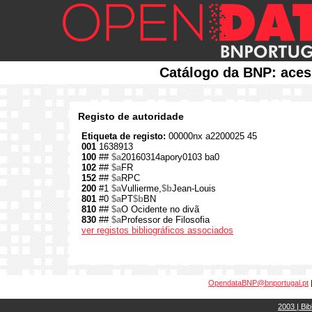
Catálogo da BNP: aces
Registo de autoridade
Etiqueta de registo:
00000nx a2200025 45
001
1638913
100
##
$a
20160314apory0103 ba0
102
##
$a
FR
152
##
$a
RPC
200
#1
$a
Vullierme,
$b
Jean-Louis
801
#0
$a
PT
$b
BN
810
##
$a
O Ocidente no divã
830
##
$a
Professor de Filosofia
ver registos bibliográficos associados
OpendataBNP@bnportugal.pt
2003 | Bib